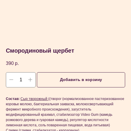
Смородиновый щербет
390
р.
Добавить в корзину
Состав:
Сыр творожный
((творог (нормализованное пастеризованное
коровье молоко, бактериальная закваска, молокосвертывающий
фермент микробного происхождения), загуститель
модифицированный крахмал, стабилизатор Video Gum (камедь
рожкового дерева и гуаровая камедь), регулятор кислотности
лимонная кислота, соль поваренная пищевая, вода питьевая)
Сливки
(сливки, стабилизатор - каррагинан)