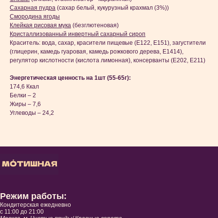
Сахарная пудра
(сахар белый, кукурузный крахмал (3%))
Смородина ягоды
Клейкая рисовая мука
(безглютеновая)
Кристаллизованный инвертный сахарный сироп
Краситель: вода, сахар, красители пищевые (Е122, Е151), загустители
(глицерин, камедь гуаровая, камедь рожкового дерева, Е1414),
регулятор кислотности (кислота лимонная), консерванты (Е202, Е211)
Энергетическая ценность на 1шт (55-65г):
174,6 Ккал
Белки – 2
Жиры – 7,6
Углеводы – 24,2
Режим работы:
Кондитерская ежедневно
с 11:00 до 21:00